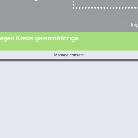
Im
t gegen Krebs gemeinnützige
Manage consent