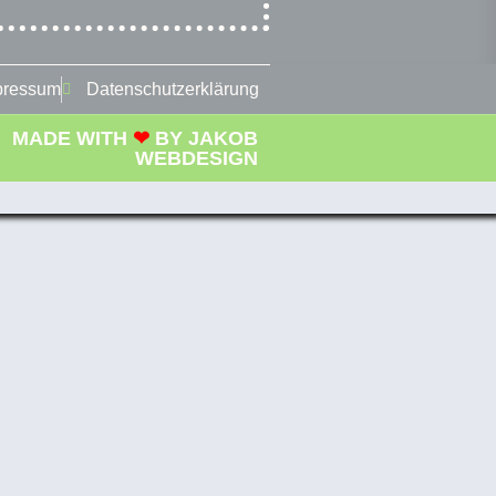
pressum
Datenschutzerklärung
MADE WITH
❤
BY
JAKOB
WEBDESIGN