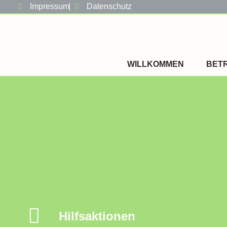
Impressum
Datenschutz
springen
WILLKOMMEN
BET
Hilfsaktionen