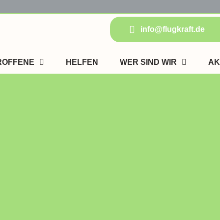
info@flugkraft.de
ROFFENE
HELFEN
WER SIND WIR
AK