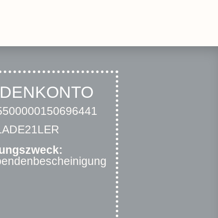
NDENKONTO
500000150696441
RLADE21LER
ungszweck:
Spendenbescheinigung