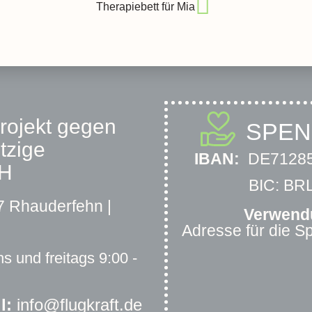
Therapiebett für Mia
projekt gegen
SPE
tzige
IBAN:
DE71285
bH
BIC: B
 Rhauderfehn |
Verwend
Adresse für die 
s und freitags 9:00 -
l:
info@flugkraft.de