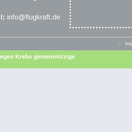
l:
info@flugkraft.de
Im
t gegen Krebs gemeinnützige