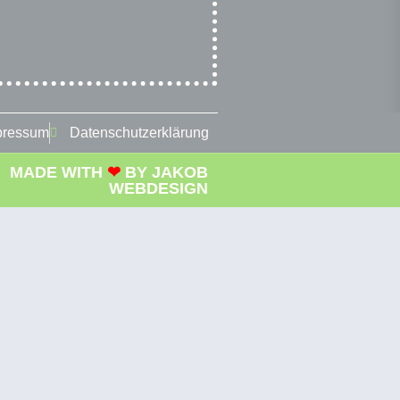
pressum
Datenschutzerklärung
MADE WITH
❤
BY
JAKOB
WEBDESIGN