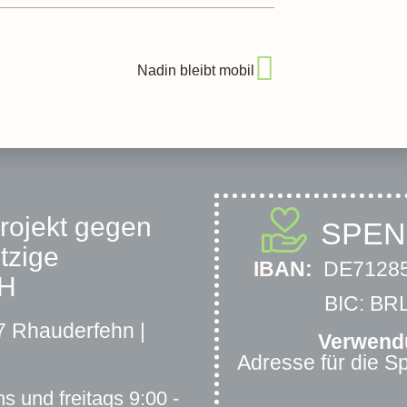
Nadin bleibt mobil
projekt gegen
SPE
tzige
IBAN:
DE71285
bH
BIC: B
 Rhauderfehn |
Verwend
Adresse für die 
s und freitags 9:00 -