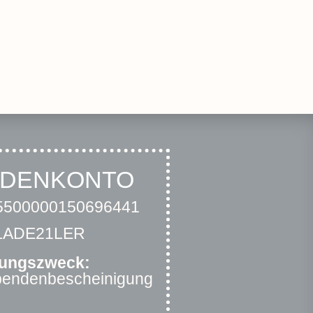
NDENKONTO
500000150696441
RLADE21LER
ungszweck:
Spendenbescheinigung