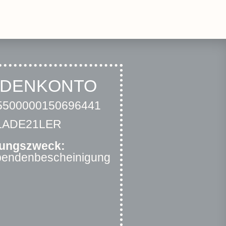
NDENKONTO
500000150696441
RLADE21LER
ungszweck:
Spendenbescheinigung