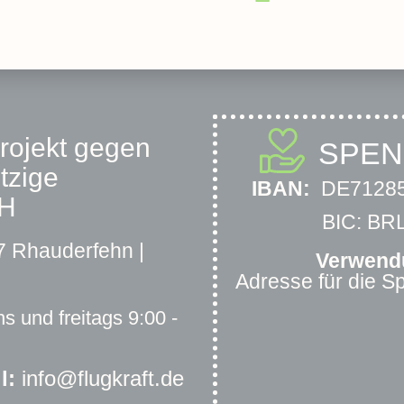
projekt gegen
SPE
tzige
IBAN:
DE71285
bH
BIC: B
 Rhauderfehn |
Verwend
Adresse für die 
s und freitags 9:00 -
l:
info@flugkraft.de