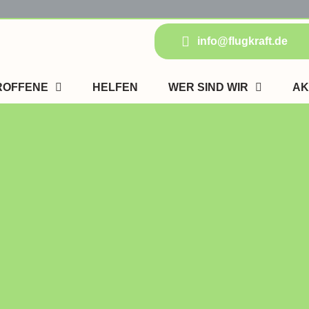
info@flugkraft.de
ROFFENE
HELFEN
WER SIND WIR
AK