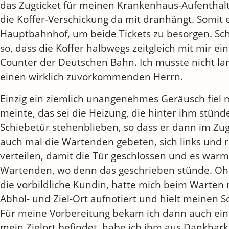
das Zugticket für meinen Krankenhaus-Aufenthalt
die Koffer-Verschickung da mit dranhängt. Somit e
Hauptbahnhof, um beide Tickets zu besorgen. Schli
so, dass die Koffer halbwegs zeitgleich mit mir ein
Counter der Deutschen Bahn. Ich musste nicht la
einen wirklich zuvorkommenden Herrn.
Einzig ein ziemlich unangenehmes Geräusch fiel m
meinte, das sei die Heizung, die hinter ihm stünde
Schiebetür stehenblieben, so dass er dann im Zug
auch mal die Wartenden gebeten, sich links und r
verteilen, damit die Tür geschlossen und es warm 
Wartenden, wo denn das geschrieben stünde. Ohn
die vorbildliche Kundin, hatte mich beim Warten 
Abhol- und Ziel-Ort aufnotiert und hielt meinen 
Für meine Vorbereitung bekam ich dann auch ein 
mein Zielort befindet, habe ich ihm aus Dankbarke