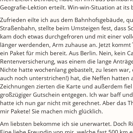
Geografie-Lektion erteilt. Win-win-Situation at its 
Zufrieden eilte ich aus dem Bahnhofsgebäude, qu
Straßenbahn, stellte beim Umsteigen fest, dass 
kam doch etwas durchgefroren und mit einer vol
länger werdenden, Arm zuhause an. Jetzt kommt´s
ein Paket für mich bereit. Aus Berlin. Nein, kein
Rentenversicherung, was einem die lange Anträge
Nichte hatte wochenlang gebastelt, zu lesen war,
auch noch unterstrichen!) hat, die Neffen hatten
Zeichnungen zierten die Karte und außerdem fiel 
großzügiger Gutschein entgegen. Ich war baff un
hatte ich nun gar nicht mit gerechnet. Aber das T
mir Pakete! Sie machen mich glücklich.
Am liebsten bekomme ich sie unerwartet. Doch Ri
Eine liebe Freundin von mir, welche fast 500 km e