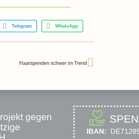
Telegram
WhatsApp
Haarspenden schwer im Trend
projekt gegen
SPE
tzige
IBAN:
DE71285
bH