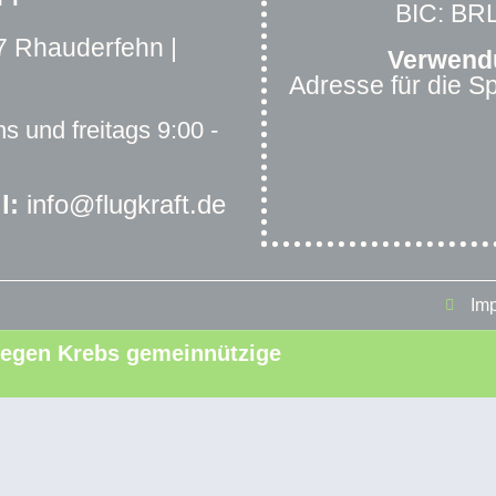
BIC: B
 Rhauderfehn |
Verwend
Adresse für die 
s und freitags 9:00 -
l:
info@flugkraft.de
Im
t gegen Krebs gemeinnützige