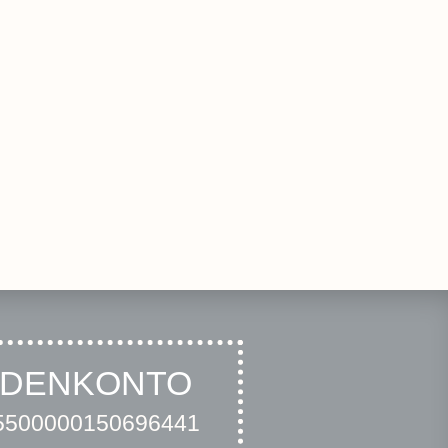
NDENKONTO
500000150696441