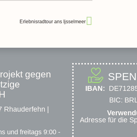
Erlebnisradtour ans Ijsselmeer
projekt gegen
SPE
tzige
IBAN:
DE71285
bH
BIC: B
 Rhauderfehn |
Verwend
Adresse für die 
s und freitags 9:00 -