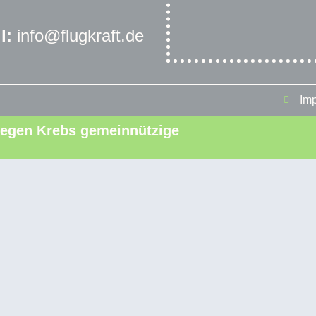
l:
info@flugkraft.de
Im
t gegen Krebs gemeinnützige