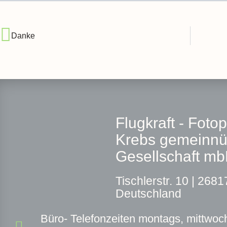
Danke
Flugkraft - Foto
Krebs gemeinnü
Gesellschaft m
T
ischlerstr. 10 |
26817
Deutschland
Büro- Telefonzeiten montags, mittwoch