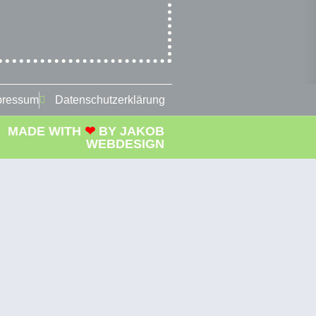
pressum
Datenschutzerklärung
MADE WITH
❤
BY
JAKOB
WEBDESIGN