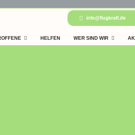
info@flugkraft.de
ROFFENE
HELFEN
WER SIND WIR
AK