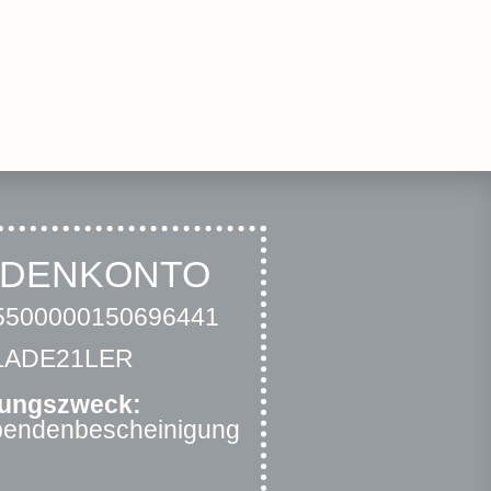
NDENKONTO
500000150696441
RLADE21LER
ungszweck:
Spendenbescheinigung