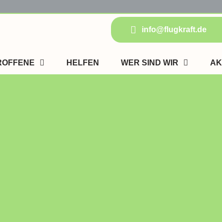
info@flugkraft.de
ROFFENE
HELFEN
WER SIND WIR
AK