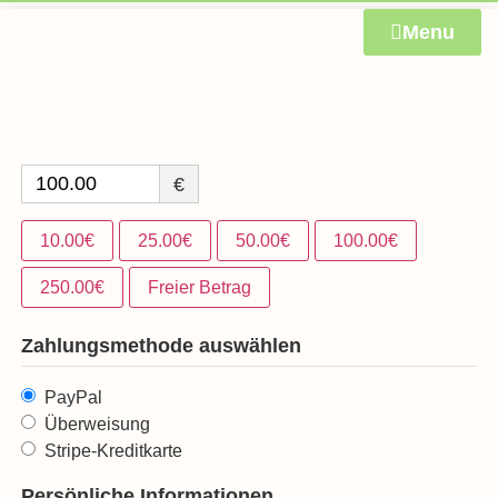
springen
Menu
€
10.00€
25.00€
50.00€
100.00€
250.00€
Freier Betrag
Zahlungsmethode auswählen
PayPal
Überweisung
Stripe-Kreditkarte
Persönliche Informationen